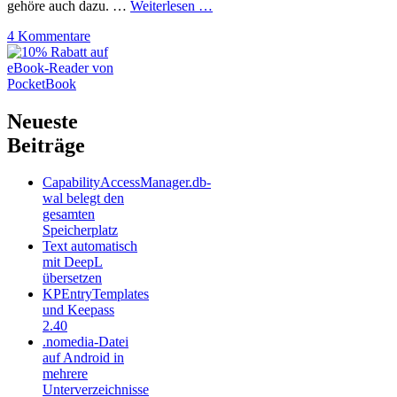
gehöre auch dazu. …
Weiterlesen …
4 Kommentare
Neueste
Beiträge
CapabilityAccessManager.db-
wal belegt den
gesamten
Speicherplatz
Text automatisch
mit DeepL
übersetzen
KPEntryTemplates
und Keepass
2.40
.nomedia-Datei
auf Android in
mehrere
Unterverzeichnisse