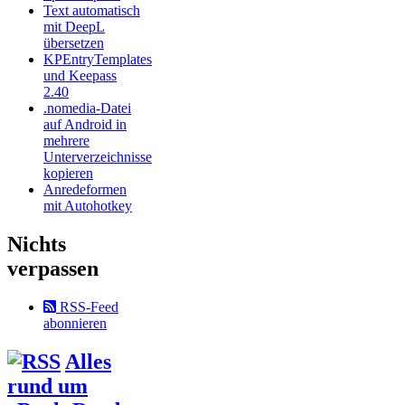
Text automatisch
mit DeepL
übersetzen
KPEntryTemplates
und Keepass
2.40
.nomedia-Datei
auf Android in
mehrere
Unterverzeichnisse
kopieren
Anredeformen
mit Autohotkey
Nichts
verpassen
RSS-Feed
abonnieren
Alles
rund um