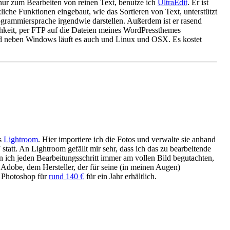
nur zum Bearbeiten von reinen Text, benutze ich
UltraEdit
. Er ist
zliche Funktionen eingebaut, wie das Sortieren von Text, unterstützt
ogrammiersprache irgendwie darstellen. Außerdem ist er rasend
chkeit, per FTP auf die Dateien meines WordPressthemes
 und neben Windows läuft es auch und Linux und OSX. Es kostet
es
Lightroom
. Hier importiere ich die Fotos und verwalte sie anhand
att. An Lightroom gefällt mir sehr, dass ich das zu bearbeitende
 ich jeden Bearbeitungsschritt immer am vollen Bild begutachten,
Adobe, dem Hersteller, der für seine (in meinen Augen)
t Photoshop für
rund 140 €
für ein Jahr erhältlich.