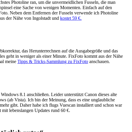
chstes Photoline ran, um die unvermeidlichen Fusseln, die man
nenpinsel eine Sache von wenigen Momenten. Einfach auf den
ixFoto. Neben dem Entfernen der Fusseln verwende ich Photoline
aus der Nähe von Ingolstadt und
kostet 59 €.
Farbkorrektur, das Herunterrechnen auf die Ausgabegröße und das
les geht in weniger als einer Minute. FixFoto kommt aus der Nähe
 mal meine
Tipps & Tricks-Sammlung zu FixFoto
anschauen.
Windows 8.1 anschließen. Leider unterstützt Canon dieses alte
ws (ab Vista). Ich bin der Meinung, dass es eine unglaubliche
ehr gibt. Daher habe ich flugs Vuescan installiert und schon war
t mit lebenslangen Updates rund 60 €.