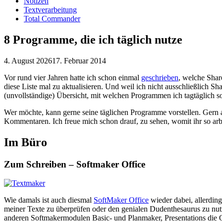
Notizen
Textverarbeitung
Total Commander
8 Programme, die ich täglich nutze
4. August 2026
17. Februar 2014
Vor rund vier Jahren hatte ich schon einmal
geschrieben
, welche Shar
diese Liste mal zu aktualisieren. Und weil ich nicht ausschließlich 
(unvollständige) Übersicht, mit welchen Programmen ich tagtäglich so
Wer möchte, kann gerne seine täglichen Programme vorstellen. Gern 
Kommentaren. Ich freue mich schon drauf, zu sehen, womit ihr so arbe
Im Büro
Zum Schreiben – Softmaker Office
Wie damals ist auch diesmal
SoftMaker Office
wieder dabei, allerdin
meiner Texte zu überprüfen oder den genialen Dudenthesaurus zu nutze
anderen Softmakermodulen Basic- und Planmaker, Presentations die O