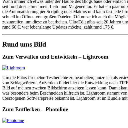
Wann immer ich etwas unter der Haube des Blogs baue oder einfach 
seit rund drei Jahren mein Leib- und Mageneditor. Er hat ein paar nüt
die Automatisierung per Scripting oder Makros und kann fast jede Pr
schnell im Öffnen von großen Dateien. Oft nutze ich auch die Mögli
zuzugreifen, um diese zu bearbeiten. UltraEdit gibts seit 20 Jahren
rund 60 €, wer lebenslange Updates möchte, zahlt rund 175 €.
Rund ums Bild
Zum Verwalten und Entwickeln – Lightroom
Um die Fotos für meine Testberichte zu bearbeiten, nutze ich als erst
von Schlagwörtern. Außerdem findet hier die Entwicklung nach TIFF st
Bild auf meinen zweiten Bildschirm anzeigen lassen kann. Damit kann
was besonders beim Beschneiden hilfreich ist. Lightroom stammt von 
überzogenen Softwarepreise bekannt ist. Lightroom ist im Bundle mi
Zum Entflecken – Photoline