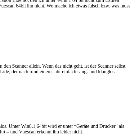
n Canon Lide 80, den ich unter Win8.1 64 bit nicht zum Laufen
uescan 64bit ihn nicht. Wo mache ich etwas falsch bzw. was muss
nn den Scanner allein. Wenn das nicht geht, ist der Scanner selbst
 Lide, der nach rund einem Jahr einfach sang- und klanglos
los. Unter Win8.1 64bit wird er unter “Geräte und Drucker” als
rt – und Vuescan erkennt ihn leider nicht.