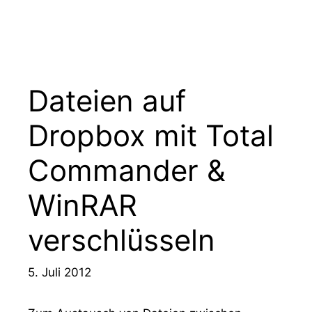
Zum
Office-Tipps & Tricks
Menü
Inhalt
springen
Dateien auf
Dropbox mit Total
Commander &
WinRAR
verschlüsseln
5. Juli 2012