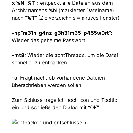
x %N “%T”:
entpackt alle Dateien aus dem
Archiv namens
%N
(markierter Dateiname)
nach
“%T”
(Zielverzeichnis = aktives Fenster)
-hp”m31n_g4nz_g3h31m35_p455w0rt”:
Wieder das geheime Passwort
-mt8:
Wieder die achtThreads, um die Datei
schneller zu entpacken.
-o:
Fragt nach, ob vorhandene Dateien
überschrieben werden sollen
Zum Schluss trage ich noch Icon und Tooltip
ein und schließe den Dialog mit “OK”.