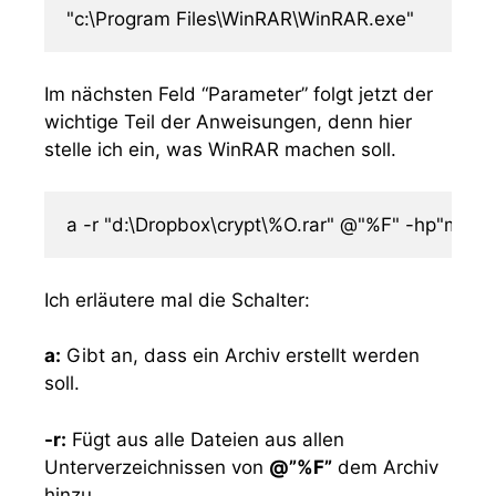
"c:\Program Files\WinRAR\WinRAR.exe"
Im nächsten Feld “Parameter” folgt jetzt der
wichtige Teil der Anweisungen, denn hier
stelle ich ein, was WinRAR machen soll.
a -r "d:\Dropbox\crypt\%O.rar" @"%F" -hp"m3
Ich erläutere mal die Schalter:
a:
Gibt an, dass ein Archiv erstellt werden
soll.
-r:
Fügt aus alle Dateien aus allen
Unterverzeichnissen von
@”%F”
dem Archiv
hinzu