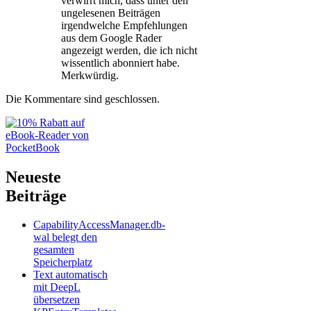
verwirrt mich, dass unter den
ungelesenen Beiträgen
irgendwelche Empfehlungen
aus dem Google Rader
angezeigt werden, die ich nicht
wissentlich abonniert habe.
Merkwürdig.
Die Kommentare sind geschlossen.
Neueste
Beiträge
CapabilityAccessManager.db-
wal belegt den
gesamten
Speicherplatz
Text automatisch
mit DeepL
übersetzen