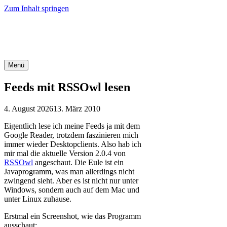
Zum Inhalt springen
Office-Tipps & Tricks
Menü
Feeds mit RSSOwl lesen
4. August 2026
13. März 2010
Eigentlich lese ich meine Feeds ja mit dem
Google Reader, trotzdem faszinieren mich
immer wieder Desktopclients. Also hab ich
mir mal die aktuelle Version 2.0.4 von
RSSOwl
angeschaut. Die Eule ist ein
Javaprogramm, was man allerdings nicht
zwingend sieht. Aber es ist nicht nur unter
Windows, sondern auch auf dem Mac und
unter Linux zuhause.
Erstmal ein Screenshot, wie das Programm
ausschaut: