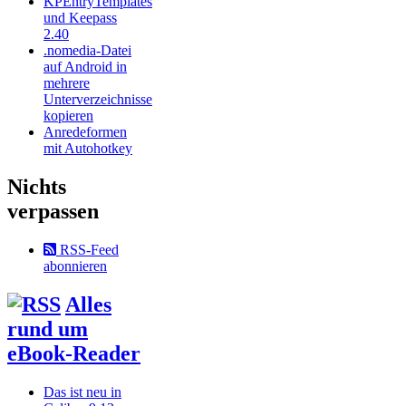
KPEntryTemplates
und Keepass
2.40
.nomedia-Datei
auf Android in
mehrere
Unterverzeichnisse
kopieren
Anredeformen
mit Autohotkey
Nichts
verpassen
RSS-Feed
abonnieren
Alles
rund um
eBook-Reader
Das ist neu in