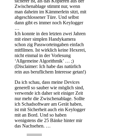
sicherer ist, als das Kopieren aus der
Zwischenablage stimmt nur, wenn
man daheim im Kämmerlein sitzt, mit
abgeschlossener Türe. Und selbst
dann gibt es immer noch Keylogger
…
Ich konnte in den letzten zwei Jahren
mit einer simplen Handykamera
schon zig Passworteingaben einfach
mitfilmen. Ist wirklich keine Hexerei,
nicht einmal in der Vorlesung
‘Allgemeine Algorithmik’ … ;)
(Disclaimer: Ich habe das natürlich
rein aus beruflichem Interesse getan!)
Da ich schau, dass meine Devices
generell so sauber wie möglich sind,
verwende ich daher seit einiger Zeit
nur mehr die Zwischenablage. Sollte
ich Schadsoftware am Gerät haben,
ist mit Sicherheit auch ein Keylogger
mit an Bord. Und so haben
wenigstens die 25 Bänke hinter mir
das Nachsehen. …