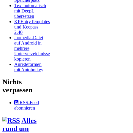
Speicherplatz
Text automatisch
mit DeepL
übersetzen
KPEntryTemplates
und Keepass
2.40
.nomedia-Datei
auf Android in
mehrere
Unterverzeichnisse
kopieren
Anredeformen
mit Autohotkey
Nichts
verpassen
RSS-Feed
abonnieren
Alles
rund um