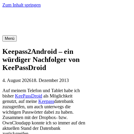
Zum Inhalt springen
Office-Tipps & Tricks
Menü
Keepass2Android – ein
würdiger Nachfolger von
KeePassDroid
4. August 2026
18. Dezember 2013
Auf meinem Telefon und Tablet habe ich
bisher
KeePassDroid
als Möglichkeit
genutzt, auf meine
Keepass
datenbank
zuzugreifen, um auch unterwegs die
wichtigen Passwörter dabei zu haben.
Zusammen mit der Dropbox- bzw.
OwnCloudapp konnte ich so immer auf den
aktuellen Stand der Datenbank
zurückgreifen.