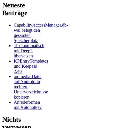
Neueste
Beiträge
CapabilityAccessManager.db-
wal belegt den
gesamten
Speicherplatz
Text automatisch
mit DeepL
übersetzen
KPEntryTemplates
und Keepass
2.40
.nomedia-Datei
auf Android in
mehrere
Unterverzeichnisse
kopieren
Anredeformen
mit Autohotkey
Nichts
verpassen